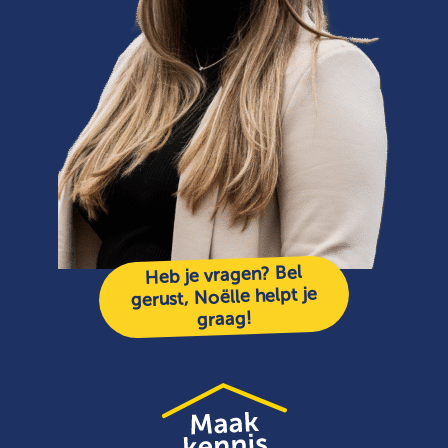
Heb je vragen? Bel
gerust, Noëlle helpt je
graag!