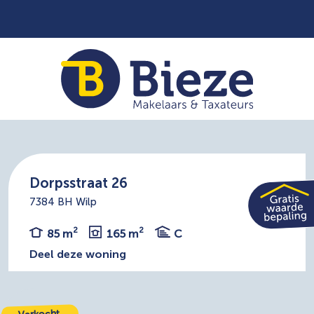
Dorpsstraat 26
7384 BH Wilp
2
2
85 m
165 m
C
Deel deze woning