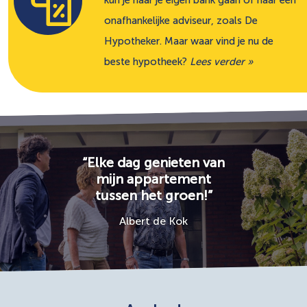
kun je naar je eigen bank gaan of naar een
onafhankelijke adviseur, zoals De
Hypotheker. Maar waar vind je nu de
beste hypotheek?
Lees verder »
“Elke dag genieten van
mijn appartement
tussen het groen!”
Albert de Kok