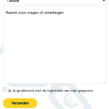
kunnen
we je
Ruimte
mee
voor vragen
helpen?
of
omerkingen
*
Ja, ik ga akkoord met de registratie van mijn gegevens.