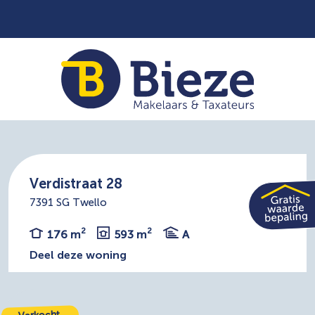
Verdistraat 28
7391 SG Twello
2
2
176 m
593 m
A
Deel deze woning