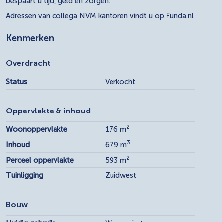
bespaart u tijd, geld en zorgen.
Adressen van collega NVM kantoren vindt u op Funda.nl
Kenmerken
Overdracht
Status
Verkocht
Oppervlakte & inhoud
2
Woonoppervlakte
176 m
3
Inhoud
679 m
2
Perceel oppervlakte
593 m
Tuinligging
Zuidwest
Bouw