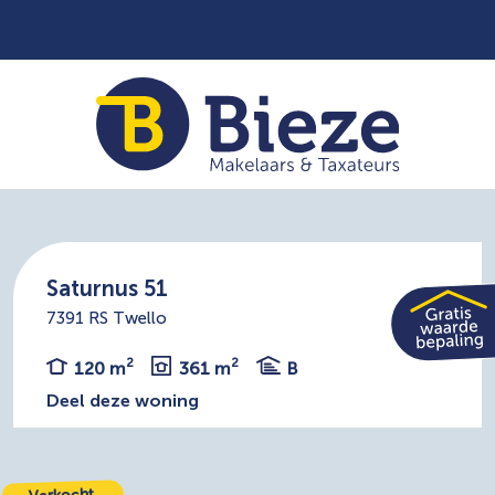
Saturnus 51
7391 RS Twello
2
2
120 m
361 m
B
Deel deze woning