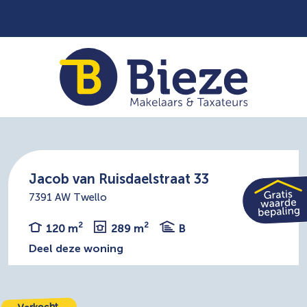
Jacob van Ruisdaelstraat 33
7391 AW Twello
2
2
120 m
289 m
B
Deel deze woning