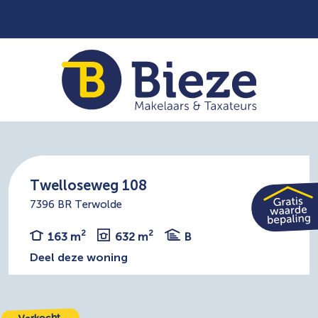
Twelloseweg 108
7396 BR Terwolde
2
2
163 m
632 m
B
Deel deze woning