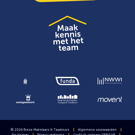
© 2026 Bieze Makelaars & Taxateurs
|
Algemene voorwaarden
|
Disclaimer
|
Privacy verklaring
|
Grafisch ontwerp
VRMGVR
|