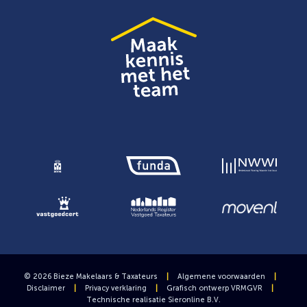
© 2026 Bieze Makelaars & Taxateurs
|
Algemene voorwaarden
|
Disclaimer
|
Privacy verklaring
|
Grafisch ontwerp
VRMGVR
|
Technische realisatie
Sieronline B.V.