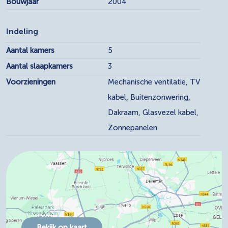
Bouwjaar
2004
Indeling
Aantal kamers
5
Aantal slaapkamers
3
Voorzieningen
Mechanische ventilatie, TV
kabel, Buitenzonwering,
Dakraam, Glasvezel kabel,
Zonnepanelen
Bekijk op kaart