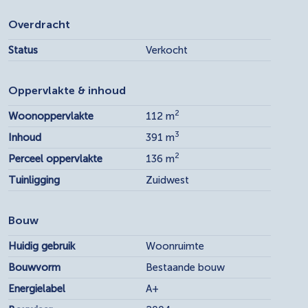
Overdracht
Status
Verkocht
Oppervlakte & inhoud
2
Woonoppervlakte
112 m
3
Inhoud
391 m
2
Perceel oppervlakte
136 m
Tuinligging
Zuidwest
Bouw
Huidig gebruik
Woonruimte
Bouwvorm
Bestaande bouw
Energielabel
A+