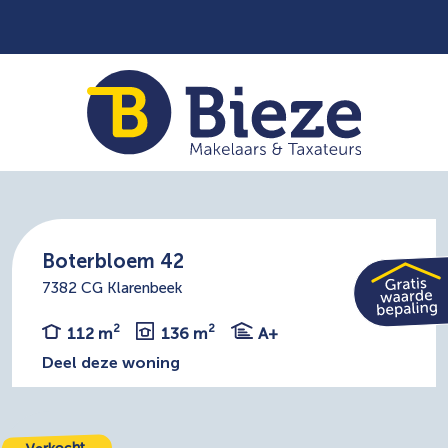
Boterbloem 42
7382 CG Klarenbeek
2
2
112 m
136 m
A+
Deel deze woning