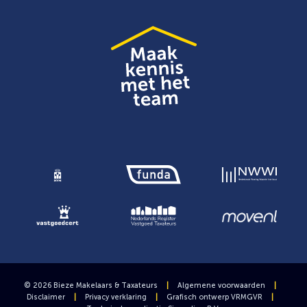
© 2026 Bieze Makelaars & Taxateurs
|
Algemene voorwaarden
|
Disclaimer
|
Privacy verklaring
|
Grafisch ontwerp
VRMGVR
|