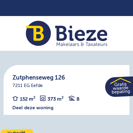
Zutphenseweg 126
7211 EG Eefde
2
2
152 m
373 m
B
Deel deze woning