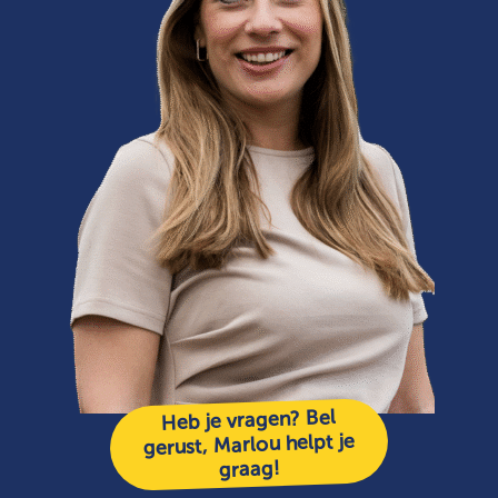
Heb je vragen? Bel
gerust, Marlou helpt je
graag!