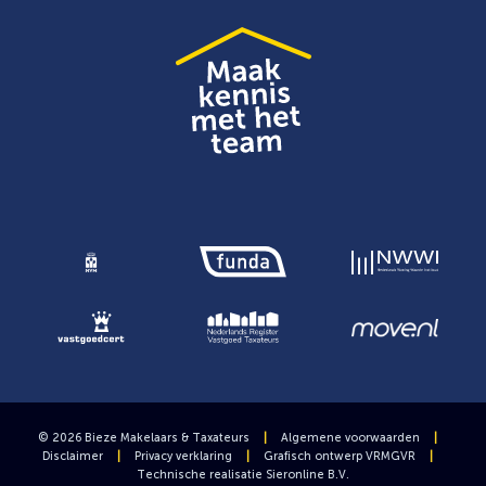
© 2026 Bieze Makelaars & Taxateurs
|
Algemene voorwaarden
|
Disclaimer
|
Privacy verklaring
|
Grafisch ontwerp
VRMGVR
|
Technische realisatie
Sieronline B.V.