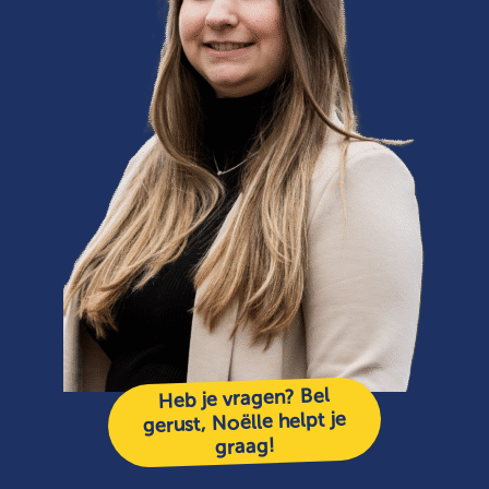
Heb je vragen? Bel
gerust, Noëlle helpt je
graag!