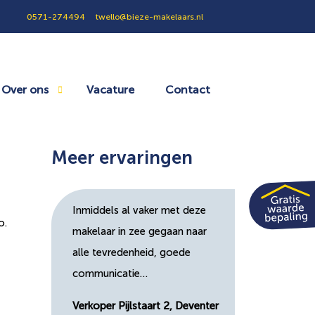
0571-274494
twello@bieze-makelaars.nl
Over ons
Vacature
Contact
Meer ervaringen
Inmiddels al vaker met deze
o.
makelaar in zee gegaan naar
alle tevredenheid, goede
communicatie…
Verkoper Pijlstaart 2, Deventer