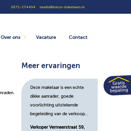
0571-274494
twello@bieze-makelaars.nl
Over ons
Vacature
Contact
Meer ervaringen
Deze makelaar is een echte
anraden.
dikke aanrader, goede
voorlichting uitstekende
begeleiding van de verkoop…
Verkoper Vermeerstraat 59,