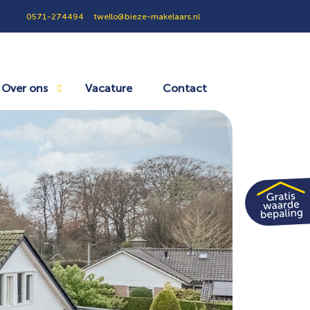
0571-274494
twello@bieze-makelaars.nl
Over ons
Vacature
Contact