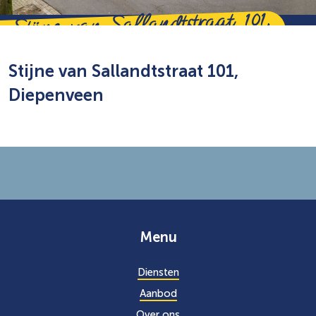
Stijne van Sallandtstraat 101,
Diepenveen
Stijne van Sallandtstraat 101,
Diepenveen
Menu
Diensten
Aanbod
Over ons