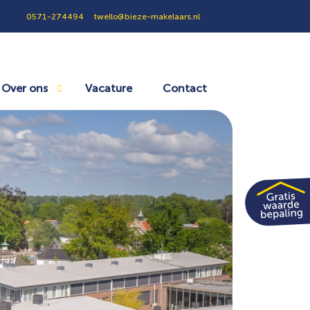
0571-274494
twello@bieze-makelaars.nl
Over ons
Vacature
Contact