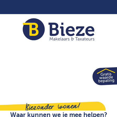
Biezonder wonen!
Al meer dan 35 jaar een begrip in Gelderland en
Waar kunnen we je mee helpen?