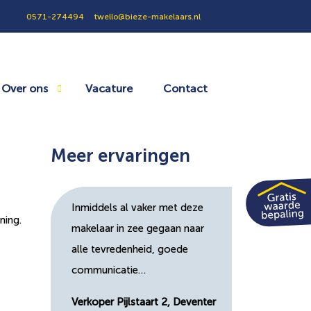
0571-274494
twello@bieze-makelaars.nl
Over ons
Vacature
Contact
Meer ervaringen
Inmiddels al vaker met deze
ning.
makelaar in zee gegaan naar
alle tevredenheid, goede
communicatie…
Verkoper Pijlstaart 2, Deventer