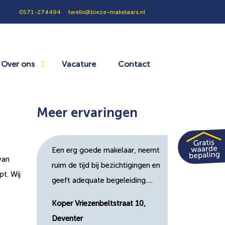
0571-274494
twello@bieze-makelaars.nl
Over ons
Vacature
Contact
Meer ervaringen
Een erg goede makelaar, neemt
van
ruim de tijd bij bezichtigingen en
t. Wij
geeft adequate begeleiding….
Koper Vriezenbeltstraat 10,
Deventer